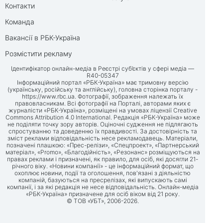
Контакти
Команда
Вакансії в РБК-Україна
Розмістити рекламу
Ідентифікатор онлайн-медіа в Реєстрі суб’єктів у сфері медіа —
R40-05347
Інформаційний портал «РБК-Україна» має тримовну версію
(українську, російську та англійську), головна сторінка порталу -
https://www.rbc.ua
. Фотографії, зображення належать їх
правовласникам. Всі фотографії на Порталі, авторами яких є
журналісти «РБК-Україна», розміщені на умовах ліцензії Creative
Commons Attribution 4.0 International. Редакція «РБК-Україна» може
не поділяти точку зору авторів. Оціночні судження не підлягають
спростуванню та доведенню їх правдивості. За достовірність та
зміст реклами відповідальність несе рекламодавець. Матеріали,
позначені плашкою: «Прес-релізи», «Спецпроект», «Партнерський
матеріал», «Promo», «Благодійність», «Резонанс» розміщуються на
правах реклами і призначені, як правило, для осіб, які досягли 21-
річного віку. «Новини компанії» - це інформаційний формат, що
охоплює новини, події та оголошення, пов'язані з діяльністю
компаній, базуються на пресрелізах, які випускають самі
компанії, і за які редакція не несе відповідальність. Онлайн-медіа
«РБК-Україна» призначене для осіб віком від 21 року.
© ТОВ «УБТ», 2006-2026.