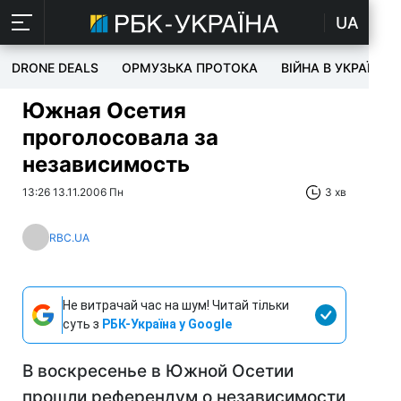
UA
DRONE DEALS
ОРМУЗЬКА ПРОТОКА
ВІЙНА В УКРАЇНІ
Южная Осетия
проголосовала за
независимость
13:26 13.11.2006 Пн
3 хв
RBC.UA
Не витрачай час на шум! Читай тільки
суть з
РБК-Україна у Google
В воскресенье в Южной Осетии
прошли референдум о независимости