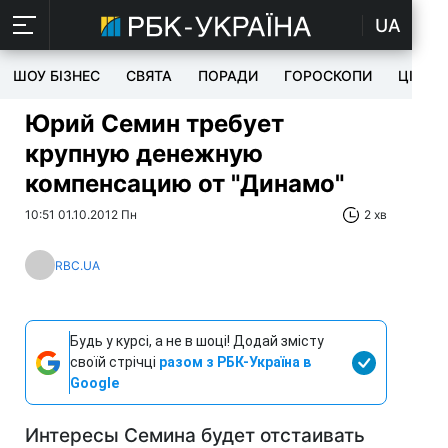
UA
ШОУ БІЗНЕС
СВЯТА
ПОРАДИ
ГОРОСКОПИ
ЦІКАВ
Юрий Семин требует
крупную денежную
компенсацию от "Динамо"
10:51 01.10.2012 Пн
2 хв
RBC.UA
Будь у курсі, а не в шоці! Додай змісту
своїй стрічці
разом з РБК-Україна в
Google
Интересы Семина будет отстаивать