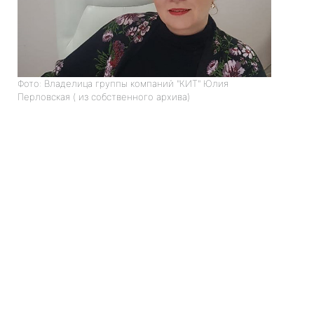
Фото: Владелица группы компаний "КИТ" Юлия
Перловская ( из собственного архива)