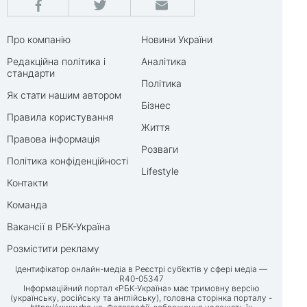
Про компанію
Новини України
Редакційна політика і
Аналітика
стандарти
Політика
Як стати нашим автором
Бізнес
Правила користування
Життя
Правова інформація
Розваги
Політика конфіденційності
Lifestyle
Контакти
Команда
Вакансії в РБК-Україна
Розмістити рекламу
Ідентифікатор онлайн-медіа в Реєстрі суб’єктів у сфері медіа —
R40-05347
Інформаційний портал «РБК-Україна» має тримовну версію
(українську, російську та англійську), головна сторінка порталу -