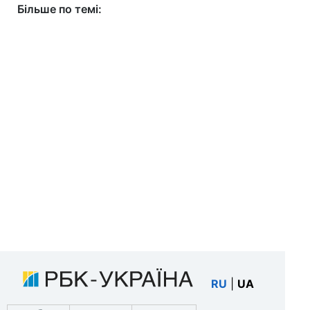
Більше по темі:
RU
|
UA