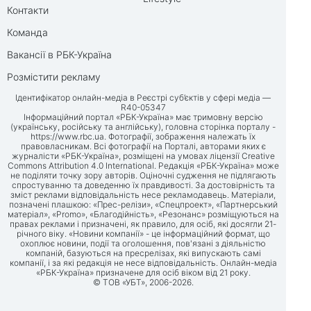
Контакти
Команда
Вакансії в РБК-Україна
Розмістити рекламу
Ідентифікатор онлайн-медіа в Реєстрі суб’єктів у сфері медіа —
R40-05347
Інформаційний портал «РБК-Україна» має тримовну версію
(українську, російську та англійську), головна сторінка порталу -
https://www.rbc.ua
. Фотографії, зображення належать їх
правовласникам. Всі фотографії на Порталі, авторами яких є
журналісти «РБК-Україна», розміщені на умовах ліцензії Creative
Commons Attribution 4.0 International. Редакція «РБК-Україна» може
не поділяти точку зору авторів. Оціночні судження не підлягають
спростуванню та доведенню їх правдивості. За достовірність та
зміст реклами відповідальність несе рекламодавець. Матеріали,
позначені плашкою: «Прес-релізи», «Спецпроект», «Партнерський
матеріал», «Promo», «Благодійність», «Резонанс» розміщуються на
правах реклами і призначені, як правило, для осіб, які досягли 21-
річного віку. «Новини компанії» - це інформаційний формат, що
охоплює новини, події та оголошення, пов'язані з діяльністю
компаній, базуються на пресрелізах, які випускають самі
компанії, і за які редакція не несе відповідальність. Онлайн-медіа
«РБК-Україна» призначене для осіб віком від 21 року.
© ТОВ «УБТ», 2006-2026.