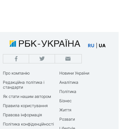
RU
|
UA
Про компанію
Новини України
Редакційна політика і
Аналітика
стандарти
Політика
Як стати нашим автором
Бізнес
Правила користування
Життя
Правова інформація
Розваги
Політика конфіденційності
Lifestyle