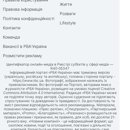
Життя
Правова інформація
Розваги
Політика конфіденційності
Lifestyle
Контакти
Команда
Вакансії в РБК-Україна
Розмістити рекламу
Ідентифікатор онлайн-медіа в Реєстрі суб’єктів у сфері медіа —
R40-05347
Інформаційний портал «РБК-Україна» має тримовну версію
(українську, російську та англійську), головна сторінка порталу -
https://www.rbc.ua
. Фотографії, зображення належать їх
правовласникам. Всі фотографії на Порталі, авторами яких є
журналісти «РБК-Україна», розміщені на умовах ліцензії Creative
Commons Attribution 4.0 International. Редакція «РБК-Україна» може
не поділяти точку зору авторів. Оціночні судження не підлягають
спростуванню та доведенню їх правдивості. За достовірність та
зміст реклами відповідальність несе рекламодавець. Матеріали,
позначені плашкою: «Прес-релізи», «Спецпроект», «Партнерський
матеріал», «Promo», «Благодійність», «Резонанс» розміщуються на
правах реклами і призначені, як правило, для осіб, які досягли 21-
річного віку. «Новини компанії» - це інформаційний формат, що
охоплює новини, події та оголошення, пов'язані з діяльністю
компаній, базуються на пресрелізах, які випускають самі