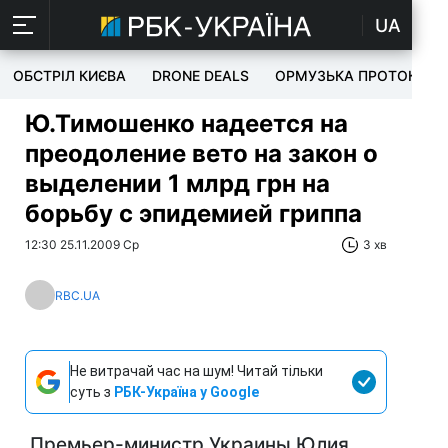
UA
ОБСТРІЛ КИЄВА
DRONE DEALS
ОРМУЗЬКА ПРОТОКА
Ю.Тимошенко надеется на
преодоление вето на закон о
выделении 1 млрд грн на
борьбу с эпидемией гриппа
12:30 25.11.2009 Ср
3 хв
RBC.UA
Не витрачай час на шум! Читай тільки
суть з
РБК-Україна у Google
Премьер-министр Украины Юлия