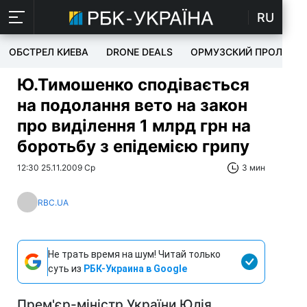
RU
ОБСТРЕЛ КИЕВА
DRONE DEALS
ОРМУЗСКИЙ ПРОЛИВ
Ю.Тимошенко сподівається
на подолання вето на закон
про виділення 1 млрд грн на
боротьбу з епідемією грипу
12:30 25.11.2009 Ср
3 мин
RBC.UA
Не трать время на шум! Читай только
суть из
РБК-Украина в Google
Прем'єр-міністр України Юлія