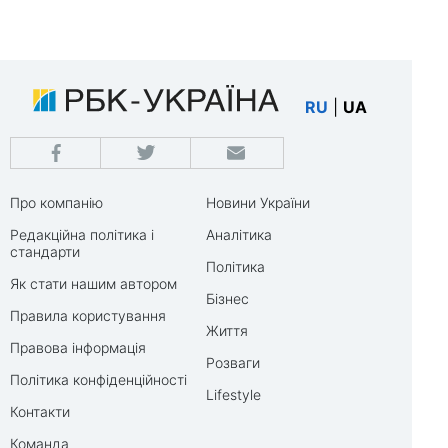
RU
|
UA
Про компанію
Новини України
Редакційна політика і
Аналітика
стандарти
Політика
Як стати нашим автором
Бізнес
Правила користування
Життя
Правова інформація
Розваги
Політика конфіденційності
Lifestyle
Контакти
Команда