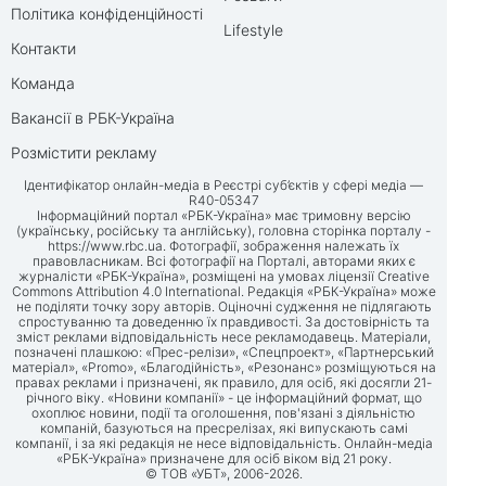
Політика конфіденційності
Lifestyle
Контакти
Команда
Вакансії в РБК-Україна
Розмістити рекламу
Ідентифікатор онлайн-медіа в Реєстрі суб’єктів у сфері медіа —
R40-05347
Інформаційний портал «РБК-Україна» має тримовну версію
(українську, російську та англійську), головна сторінка порталу -
https://www.rbc.ua
. Фотографії, зображення належать їх
правовласникам. Всі фотографії на Порталі, авторами яких є
журналісти «РБК-Україна», розміщені на умовах ліцензії Creative
Commons Attribution 4.0 International. Редакція «РБК-Україна» може
не поділяти точку зору авторів. Оціночні судження не підлягають
спростуванню та доведенню їх правдивості. За достовірність та
зміст реклами відповідальність несе рекламодавець. Матеріали,
позначені плашкою: «Прес-релізи», «Спецпроект», «Партнерський
матеріал», «Promo», «Благодійність», «Резонанс» розміщуються на
правах реклами і призначені, як правило, для осіб, які досягли 21-
річного віку. «Новини компанії» - це інформаційний формат, що
охоплює новини, події та оголошення, пов'язані з діяльністю
компаній, базуються на пресрелізах, які випускають самі
компанії, і за які редакція не несе відповідальність. Онлайн-медіа
«РБК-Україна» призначене для осіб віком від 21 року.
© ТОВ «УБТ», 2006-2026.