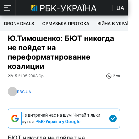
UA
DRONE DEALS
ОРМУЗЬКА ПРОТОКА
ВІЙНА В УКРАЇНІ
Ю.Тимошенко: БЮТ никогда
не пойдет на
переформатирование
коалиции
22:15 21.05.2008 Ср
2 хв
RBC.UA
Не витрачай час на шум! Читай тільки
суть з
РБК-Україна у Google
БЮТ никогда не пойдет на