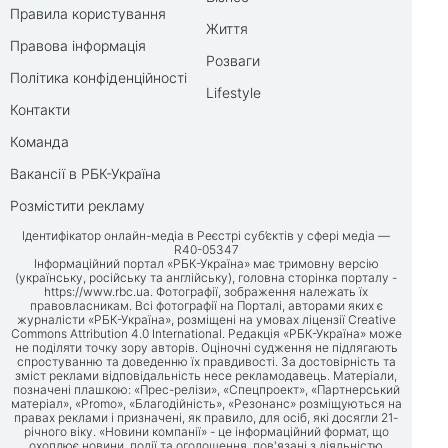
Правила користування
Життя
Правова інформація
Розваги
Політика конфіденційності
Lifestyle
Контакти
Команда
Вакансії в РБК-Україна
Розмістити рекламу
Ідентифікатор онлайн-медіа в Реєстрі суб’єктів у сфері медіа —
R40-05347
Інформаційний портал «РБК-Україна» має тримовну версію
(українську, російську та англійську), головна сторінка порталу -
https://www.rbc.ua
. Фотографії, зображення належать їх
правовласникам. Всі фотографії на Порталі, авторами яких є
журналісти «РБК-Україна», розміщені на умовах ліцензії Creative
Commons Attribution 4.0 International. Редакція «РБК-Україна» може
не поділяти точку зору авторів. Оціночні судження не підлягають
спростуванню та доведенню їх правдивості. За достовірність та
зміст реклами відповідальність несе рекламодавець. Матеріали,
позначені плашкою: «Прес-релізи», «Спецпроект», «Партнерський
матеріал», «Promo», «Благодійність», «Резонанс» розміщуються на
правах реклами і призначені, як правило, для осіб, які досягли 21-
річного віку. «Новини компанії» - це інформаційний формат, що
охоплює новини, події та оголошення, пов'язані з діяльністю