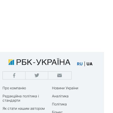
RU
|
UA
Про компанію
Новини України
Редакційна політика і
Аналітика
стандарти
Політика
Як стати нашим автором
Бізнес