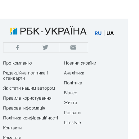
RU
|
UA
Про компанію
Новини України
Редакційна політика і
Аналітика
стандарти
Політика
Як стати нашим автором
Бізнес
Правила користування
Життя
Правова інформація
Розваги
Політика конфіденційності
Lifestyle
Контакти
Команда