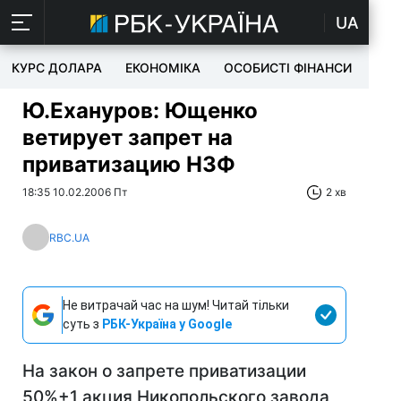
UA
КУРС ДОЛАРА
ЕКОНОМІКА
ОСОБИСТІ ФІНАНСИ
TEC
Ю.Ехануров: Ющенко
ветирует запрет на
приватизацию НЗФ
18:35 10.02.2006 Пт
2 хв
RBC.UA
Не витрачай час на шум! Читай тільки
суть з
РБК-Україна у Google
На закон о запрете приватизации
50%+1 акция Никопольского завода