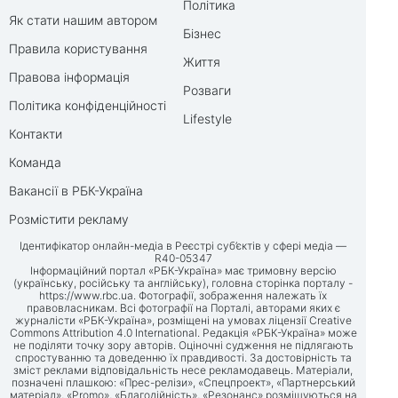
Політика
Як стати нашим автором
Бізнес
Правила користування
Життя
Правова інформація
Розваги
Політика конфіденційності
Lifestyle
Контакти
Команда
Вакансії в РБК-Україна
Розмістити рекламу
Ідентифікатор онлайн-медіа в Реєстрі суб’єктів у сфері медіа —
R40-05347
Інформаційний портал «РБК-Україна» має тримовну версію
(українську, російську та англійську), головна сторінка порталу -
https://www.rbc.ua
. Фотографії, зображення належать їх
правовласникам. Всі фотографії на Порталі, авторами яких є
журналісти «РБК-Україна», розміщені на умовах ліцензії Creative
Commons Attribution 4.0 International. Редакція «РБК-Україна» може
не поділяти точку зору авторів. Оціночні судження не підлягають
спростуванню та доведенню їх правдивості. За достовірність та
зміст реклами відповідальність несе рекламодавець. Матеріали,
позначені плашкою: «Прес-релізи», «Спецпроект», «Партнерський
матеріал», «Promo», «Благодійність», «Резонанс» розміщуються на