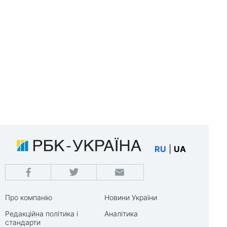
RU
|
UA
Про компанію
Новини України
Редакційна політика і
Аналітика
стандарти