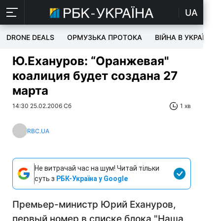
UA
DRONE DEALS
ОРМУЗЬКА ПРОТОКА
ВІЙНА В УКРАЇНІ
Ю.Ехануров: “Оранжевая"
коалиция будет создана 27
марта
14:30 25.02.2006 Сб
1 хв
RBC.UA
Не витрачай час на шум! Читай тільки
суть з
РБК-Україна у Google
Премьер-министр Юрий Ехануров,
первый номер в списке блока "Наша