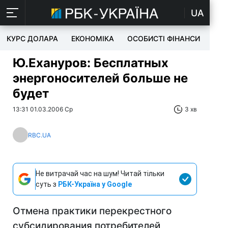
UA
КУРС ДОЛАРА
ЕКОНОМІКА
ОСОБИСТІ ФІНАНСИ
TEC
Ю.Ехануров: Бесплатных
энергоносителей больше не
будет
13:31 01.03.2006 Ср
3 хв
RBC.UA
Не витрачай час на шум! Читай тільки
суть з
РБК-Україна у Google
Отмена практики перекрестного
субсидирования потребителей