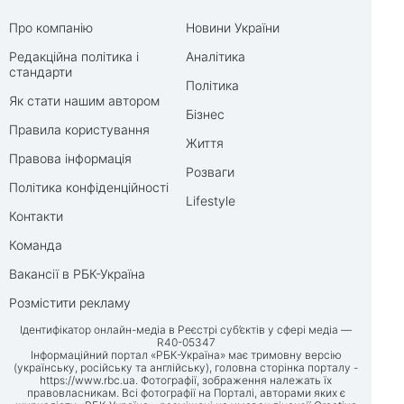
Про компанію
Новини України
Редакційна політика і
Аналітика
стандарти
Політика
Як стати нашим автором
Бізнес
Правила користування
Життя
Правова інформація
Розваги
Політика конфіденційності
Lifestyle
Контакти
Команда
Вакансії в РБК-Україна
Розмістити рекламу
Ідентифікатор онлайн-медіа в Реєстрі суб’єктів у сфері медіа —
R40-05347
Інформаційний портал «РБК-Україна» має тримовну версію
(українську, російську та англійську), головна сторінка порталу -
https://www.rbc.ua
. Фотографії, зображення належать їх
правовласникам. Всі фотографії на Порталі, авторами яких є