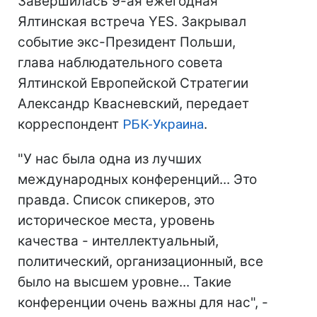
Завершилась 9-ая ежегодная
Ялтинская встреча YES. Закрывал
событие экс-Президент Польши,
глава наблюдательного совета
Ялтинской Европейской Стратегии
Александр Квасневский, передает
корреспондент
РБК-Украина
.
"У нас была одна из лучших
международных конференций... Это
правда. Список спикеров, это
историческое места, уровень
качества - интеллектуальный,
политический, организационный, все
было на высшем уровне... Такие
конференции очень важны для нас", -