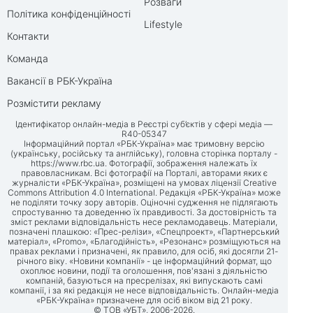
Розваги
Політика конфіденційності
Lifestyle
Контакти
Команда
Вакансії в РБК-Україна
Розмістити рекламу
Ідентифікатор онлайн-медіа в Реєстрі суб’єктів у сфері медіа —
R40-05347
Інформаційний портал «РБК-Україна» має тримовну версію
(українську, російську та англійську), головна сторінка порталу -
https://www.rbc.ua
. Фотографії, зображення належать їх
правовласникам. Всі фотографії на Порталі, авторами яких є
журналісти «РБК-Україна», розміщені на умовах ліцензії Creative
Commons Attribution 4.0 International. Редакція «РБК-Україна» може
не поділяти точку зору авторів. Оціночні судження не підлягають
спростуванню та доведенню їх правдивості. За достовірність та
зміст реклами відповідальність несе рекламодавець. Матеріали,
позначені плашкою: «Прес-релізи», «Спецпроект», «Партнерський
матеріал», «Promo», «Благодійність», «Резонанс» розміщуються на
правах реклами і призначені, як правило, для осіб, які досягли 21-
річного віку. «Новини компанії» - це інформаційний формат, що
охоплює новини, події та оголошення, пов'язані з діяльністю
компаній, базуються на пресрелізах, які випускають самі
компанії, і за які редакція не несе відповідальність. Онлайн-медіа
«РБК-Україна» призначене для осіб віком від 21 року.
© ТОВ «УБТ», 2006-2026.