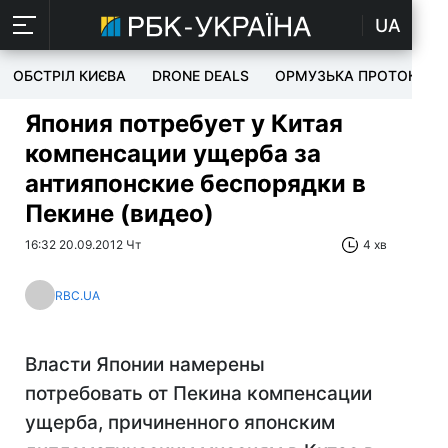
UA
ОБСТРІЛ КИЄВА
DRONE DEALS
ОРМУЗЬКА ПРОТОКА
Япония потребует у Китая
компенсации ущерба за
антияпонские беспорядки в
Пекине (видео)
16:32 20.09.2012 Чт
4 хв
RBC.UA
Власти Японии намерены
потребовать от Пекина компенсации
ущерба, причиненного японским