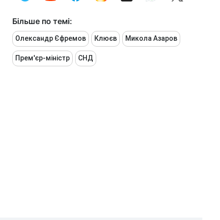
Більше по темі:
Олександр Єфремов
Клюєв
Микола Азаров
Прем'єр-міністр
СНД