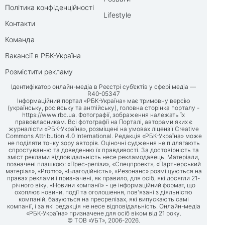
Політика конфіденційності
Lifestyle
Контакти
Команда
Вакансії в РБК-Україна
Розмістити рекламу
Ідентифікатор онлайн-медіа в Реєстрі суб’єктів у сфері медіа —
R40-05347
Інформаційний портал «РБК-Україна» має тримовну версію
(українську, російську та англійську), головна сторінка порталу -
https://www.rbc.ua
. Фотографії, зображення належать їх
правовласникам. Всі фотографії на Порталі, авторами яких є
журналісти «РБК-Україна», розміщені на умовах ліцензії Creative
Commons Attribution 4.0 International. Редакція «РБК-Україна» може
не поділяти точку зору авторів. Оціночні судження не підлягають
спростуванню та доведенню їх правдивості. За достовірність та
зміст реклами відповідальність несе рекламодавець. Матеріали,
позначені плашкою: «Прес-релізи», «Спецпроект», «Партнерський
матеріал», «Promo», «Благодійність», «Резонанс» розміщуються на
правах реклами і призначені, як правило, для осіб, які досягли 21-
річного віку. «Новини компанії» - це інформаційний формат, що
охоплює новини, події та оголошення, пов'язані з діяльністю
компаній, базуються на пресрелізах, які випускають самі
компанії, і за які редакція не несе відповідальність. Онлайн-медіа
«РБК-Україна» призначене для осіб віком від 21 року.
© ТОВ «УБТ», 2006-2026.