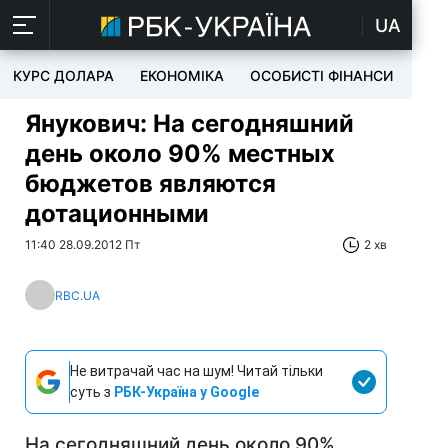
UA
КУРС ДОЛАРА
ЕКОНОМІКА
ОСОБИСТІ ФІНАНСИ
TEC
Янукович: На сегодняшний
день около 90% местных
бюджетов являются
дотационными
11:40 28.09.2012 Пт
2 хв
RBC.UA
Не витрачай час на шум! Читай тільки
суть з
РБК-Україна у Google
На сегодняшний день около 90%