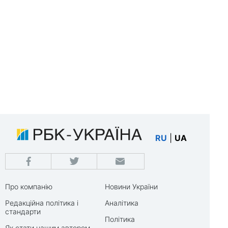
RU
|
UA
Про компанію
Новини України
Редакційна політика і
Аналітика
стандарти
Політика
Як стати нашим автором