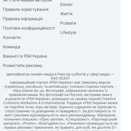
Бізнес
Правила користування
Життя
Правова інформація
Розваги
Політика конфіденційності
Lifestyle
Контакти
Команда
Вакансії в РБК-Україна
Розмістити рекламу
Ідентифікатор онлайн-медіа в Реєстрі суб’єктів у сфері медіа —
R40-05347
Інформаційний портал «РБК-Україна» має тримовну версію
(українську, російську та англійську), головна сторінка порталу -
https://www.rbc.ua
. Фотографії, зображення належать їх
правовласникам. Всі фотографії на Порталі, авторами яких є
журналісти «РБК-Україна», розміщені на умовах ліцензії Creative
Commons Attribution 4.0 International. Редакція «РБК-Україна» може
не поділяти точку зору авторів. Оціночні судження не підлягають
спростуванню та доведенню їх правдивості. За достовірність та
зміст реклами відповідальність несе рекламодавець. Матеріали,
позначені плашкою: «Прес-релізи», «Спецпроект», «Партнерський
матеріал», «Promo», «Благодійність», «Резонанс» розміщуються на
правах реклами і призначені, як правило, для осіб, які досягли 21-