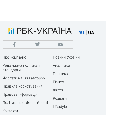
RU
|
UA
Про компанію
Новини України
Редакційна політика і
Аналітика
стандарти
Політика
Як стати нашим автором
Бізнес
Правила користування
Життя
Правова інформація
Розваги
Політика конфіденційності
Lifestyle
Контакти