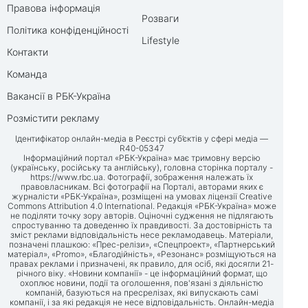
Правова інформація
Розваги
Політика конфіденційності
Lifestyle
Контакти
Команда
Вакансії в РБК-Україна
Розмістити рекламу
Ідентифікатор онлайн-медіа в Реєстрі суб’єктів у сфері медіа —
R40-05347
Інформаційний портал «РБК-Україна» має тримовну версію
(українську, російську та англійську), головна сторінка порталу -
https://www.rbc.ua
. Фотографії, зображення належать їх
правовласникам. Всі фотографії на Порталі, авторами яких є
журналісти «РБК-Україна», розміщені на умовах ліцензії Creative
Commons Attribution 4.0 International. Редакція «РБК-Україна» може
не поділяти точку зору авторів. Оціночні судження не підлягають
спростуванню та доведенню їх правдивості. За достовірність та
зміст реклами відповідальність несе рекламодавець. Матеріали,
позначені плашкою: «Прес-релізи», «Спецпроект», «Партнерський
матеріал», «Promo», «Благодійність», «Резонанс» розміщуються на
правах реклами і призначені, як правило, для осіб, які досягли 21-
річного віку. «Новини компанії» - це інформаційний формат, що
охоплює новини, події та оголошення, пов'язані з діяльністю
компаній, базуються на пресрелізах, які випускають самі
компанії, і за які редакція не несе відповідальність. Онлайн-медіа