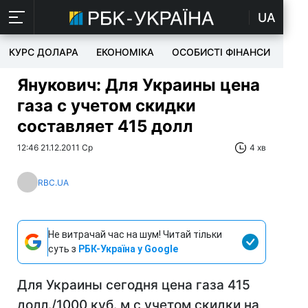
UA
КУРС ДОЛАРА
ЕКОНОМІКА
ОСОБИСТІ ФІНАНСИ
TEC
Янукович: Для Украины цена
газа с учетом скидки
составляет 415 долл
12:46 21.12.2011 Ср
4 хв
RBC.UA
Не витрачай час на шум! Читай тільки
суть з
РБК-Україна у Google
Для Украины сегодня цена газа 415
долл./1000 куб. м с учетом скидки на