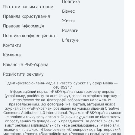
Політика
Як стати нашим автором
Бізнес
Правила користування
Життя
Правова інформація
Розваги
Політика конфіденційності
Lifestyle
Контакти
Команда
Вакансії в РБК-Україна
Розмістити рекламу
Ідентифікатор онлайн-медіа в Реєстрі суб’єктів у сфері медіа —
R40-05347
Інформаційний портал «РБК-Україна» має тримовну версію
(українську, російську та англійську), головна сторінка порталу -
https://www.rbc.ua
. Фотографії, зображення належать їх
правовласникам. Всі фотографії на Порталі, авторами яких є
журналісти «РБК-Україна», розміщені на умовах ліцензії Creative
Commons Attribution 4.0 International. Редакція «РБК-Україна» може
не поділяти точку зору авторів. Оціночні судження не підлягають
спростуванню та доведенню їх правдивості. За достовірність та
зміст реклами відповідальність несе рекламодавець. Матеріали,
позначені плашкою: «Прес-релізи», «Спецпроект», «Партнерський
матеріал», «Promo», «Благодійність», «Резонанс» розміщуються на