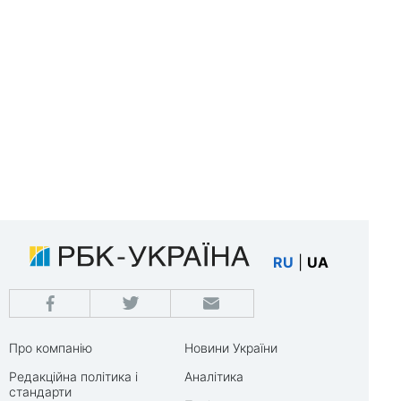
RU
|
UA
Про компанію
Новини України
Редакційна політика і
Аналітика
стандарти