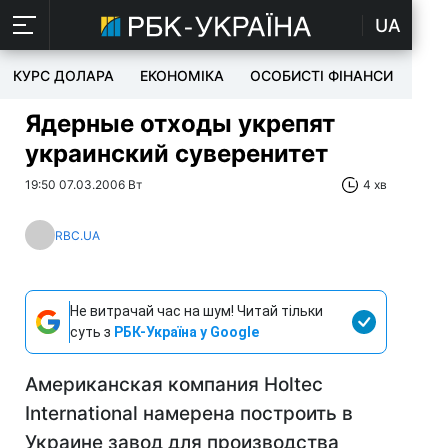
UA
КУРС ДОЛАРА
ЕКОНОМІКА
ОСОБИСТІ ФІНАНСИ
TEC
Ядерные отходы укрепят
украинский суверенитет
19:50 07.03.2006 Вт
4 хв
RBC.UA
Не витрачай час на шум! Читай тільки
суть з
РБК-Україна у Google
Американская компания Holtec
International намерена построить в
Украине завод для производства