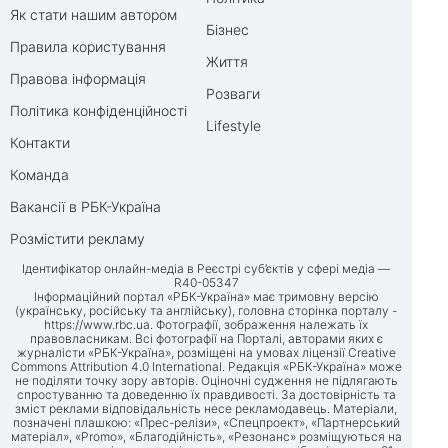
Як стати нашим автором
Бізнес
Правила користування
Життя
Правова інформація
Розваги
Політика конфіденційності
Lifestyle
Контакти
Команда
Вакансії в РБК-Україна
Розмістити рекламу
Ідентифікатор онлайн-медіа в Реєстрі суб’єктів у сфері медіа —
R40-05347
Інформаційний портал «РБК-Україна» має тримовну версію
(українську, російську та англійську), головна сторінка порталу -
https://www.rbc.ua
. Фотографії, зображення належать їх
правовласникам. Всі фотографії на Порталі, авторами яких є
журналісти «РБК-Україна», розміщені на умовах ліцензії Creative
Commons Attribution 4.0 International. Редакція «РБК-Україна» може
не поділяти точку зору авторів. Оціночні судження не підлягають
спростуванню та доведенню їх правдивості. За достовірність та
зміст реклами відповідальність несе рекламодавець. Матеріали,
позначені плашкою: «Прес-релізи», «Спецпроект», «Партнерський
матеріал», «Promo», «Благодійність», «Резонанс» розміщуються на