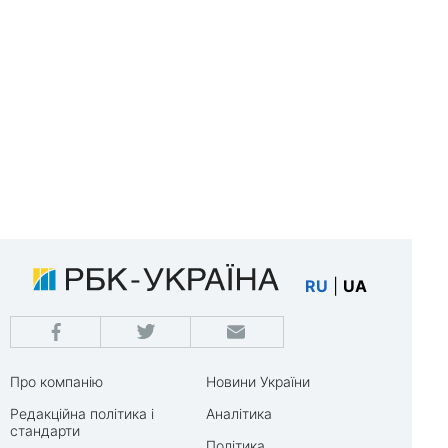
RU
|
UA
Про компанію
Новини України
Редакційна політика і
Аналітика
стандарти
Політика