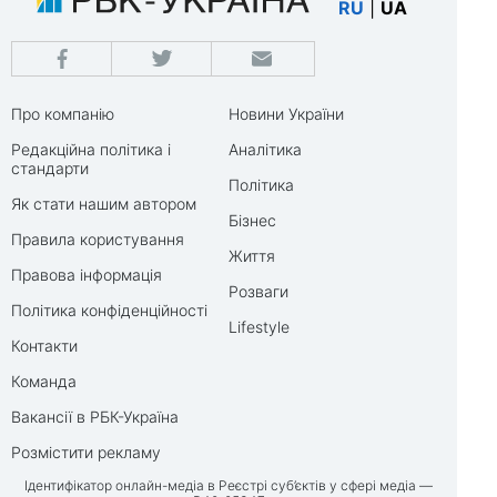
RU
|
UA
Про компанію
Новини України
Редакційна політика і
Аналітика
стандарти
Політика
Як стати нашим автором
Бізнес
Правила користування
Життя
Правова інформація
Розваги
Політика конфіденційності
Lifestyle
Контакти
Команда
Вакансії в РБК-Україна
Розмістити рекламу
Ідентифікатор онлайн-медіа в Реєстрі суб’єктів у сфері медіа —