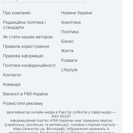
Про компанію
Новини України
Редакційна політика і
Аналітика
стандарти
Політика
Як стати нашим автором
Бізнес
Правила користування
Життя
Правова інформація
Розваги
Політика конфіденційності
Lifestyle
Контакти
Команда
Вакансії в РБК-Україна
Розмістити рекламу
Ідентифікатор онлайн-медіа в Реєстрі суб’єктів у сфері медіа —
R40-05347
Інформаційний портал «РБК-Україна» має тримовну версію
(українську, російську та англійську), головна сторінка порталу -
https://www.rbc.ua
. Фотографії, зображення належать їх
правовласникам. Всі фотографії на Порталі, авторами яких є