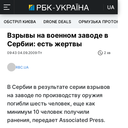
UA
ОБСТРІЛ КИЄВА
DRONE DEALS
ОРМУЗЬКА ПРОТОКА
Взрывы на военном заводе в
Сербии: есть жертвы
09:43 04.09.2009 Пт
2 хв
RBC.UA
В Сербии в результате серии взрывов
на заводе по производству оружия
погибли шесть человек, еще как
минимум 10 человек получили
ранения, передает Associated Press.