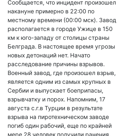
Сообщается, что инцидент произошел
накануне примерно в 22:00 по
местному времени (00:00 мск). Завод
располагается в городе Ужице в 150
км к юго-западу от столицы страны
Белграда. В настоящее время угрозы
новых детонаций нет. Начато
расследование причины взрывов.
Военный завод, где произошел взрыв,
является одним из самых крупных в
Сербии и выпускает боеприпасы,
взрывчатку и порох. Напомним, 17
августа с.г.в Турции в результате
взрыва на пиротехническом заводе
погиб один рабочий, еще по крайней
мере 28 человек получили ранения.