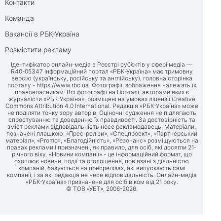
Контакти
Команда
Вакансії в РБК-Україна
Розмістити рекламу
Ідентифікатор онлайн-медіа в Реєстрі суб’єктів у сфері медіа —
R40-05347 Інформаційний портал «РБК-Україна» має тримовну
версію (українську, російську та англійську), головна сторінка
порталу -
https://www.rbc.ua
. Фотографії, зображення належать їх
правовласникам. Всі фотографії на Порталі, авторами яких є
журналісти «РБК-Україна», розміщені на умовах ліцензії Creative
Commons Attribution 4.0 International. Редакція «РБК-Україна» може
не поділяти точку зору авторів. Оціночні судження не підлягають
спростуванню та доведенню їх правдивості. За достовірність та
зміст реклами відповідальність несе рекламодавець. Матеріали,
позначені плашкою: «Прес-релізи», «Спецпроект», «Партнерський
матеріал», «Promo», «Благодійність», «Резонанс» розміщуються на
правах реклами і призначені, як правило, для осіб, які досягли 21-
річного віку. «Новини компанії» - це інформаційний формат, що
охоплює новини, події та оголошення, пов'язані з діяльністю
компаній, базуються на пресрелізах, які випускають самі
компанії, і за які редакція не несе відповідальність. Онлайн-медіа
«РБК-Україна» призначене для осіб віком від 21 року.
© ТОВ «УБТ», 2006-2026.