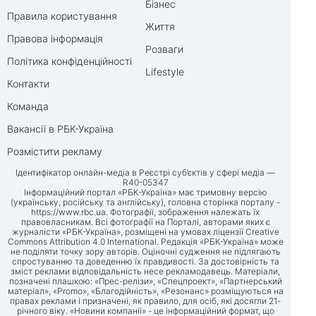
Бізнес
Правила користування
Життя
Правова інформація
Розваги
Політика конфіденційності
Lifestyle
Контакти
Команда
Вакансії в РБК-Україна
Розмістити рекламу
Ідентифікатор онлайн-медіа в Реєстрі суб’єктів у сфері медіа —
R40-05347
Інформаційний портал «РБК-Україна» має тримовну версію
(українську, російську та англійську), головна сторінка порталу -
https://www.rbc.ua
. Фотографії, зображення належать їх
правовласникам. Всі фотографії на Порталі, авторами яких є
журналісти «РБК-Україна», розміщені на умовах ліцензії Creative
Commons Attribution 4.0 International. Редакція «РБК-Україна» може
не поділяти точку зору авторів. Оціночні судження не підлягають
спростуванню та доведенню їх правдивості. За достовірність та
зміст реклами відповідальність несе рекламодавець. Матеріали,
позначені плашкою: «Прес-релізи», «Спецпроект», «Партнерський
матеріал», «Promo», «Благодійність», «Резонанс» розміщуються на
правах реклами і призначені, як правило, для осіб, які досягли 21-
річного віку. «Новини компанії» - це інформаційний формат, що