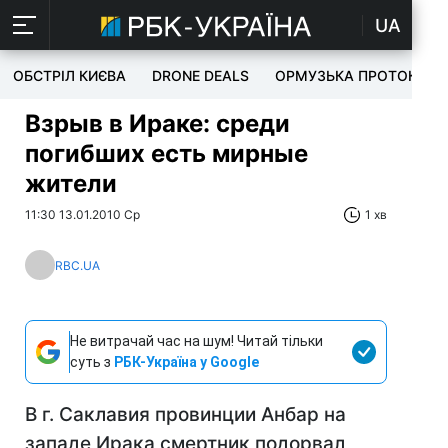
UA
ОБСТРІЛ КИЄВА
DRONE DEALS
ОРМУЗЬКА ПРОТОКА
Взрыв в Ираке: среди
погибших есть мирные
жители
11:30 13.01.2010 Ср
1 хв
RBC.UA
Не витрачай час на шум! Читай тільки
суть з
РБК-Україна у Google
В г. Саклавия провинции Анбар на
западе Ирака смертник подорвал