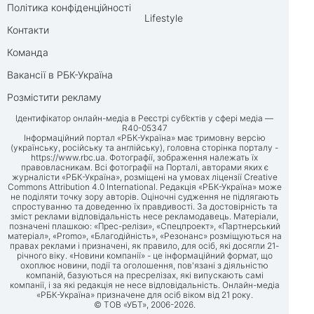
Політика конфіденційності
Lifestyle
Контакти
Команда
Вакансії в РБК-Україна
Розмістити рекламу
Ідентифікатор онлайн-медіа в Реєстрі суб’єктів у сфері медіа —
R40-05347
Інформаційний портал «РБК-Україна» має тримовну версію
(українську, російську та англійську), головна сторінка порталу -
https://www.rbc.ua
. Фотографії, зображення належать їх
правовласникам. Всі фотографії на Порталі, авторами яких є
журналісти «РБК-Україна», розміщені на умовах ліцензії Creative
Commons Attribution 4.0 International. Редакція «РБК-Україна» може
не поділяти точку зору авторів. Оціночні судження не підлягають
спростуванню та доведенню їх правдивості. За достовірність та
зміст реклами відповідальність несе рекламодавець. Матеріали,
позначені плашкою: «Прес-релізи», «Спецпроект», «Партнерський
матеріал», «Promo», «Благодійність», «Резонанс» розміщуються на
правах реклами і призначені, як правило, для осіб, які досягли 21-
річного віку. «Новини компанії» - це інформаційний формат, що
охоплює новини, події та оголошення, пов'язані з діяльністю
компаній, базуються на пресрелізах, які випускають самі
компанії, і за які редакція не несе відповідальність. Онлайн-медіа
«РБК-Україна» призначене для осіб віком від 21 року.
© ТОВ «УБТ», 2006-2026.