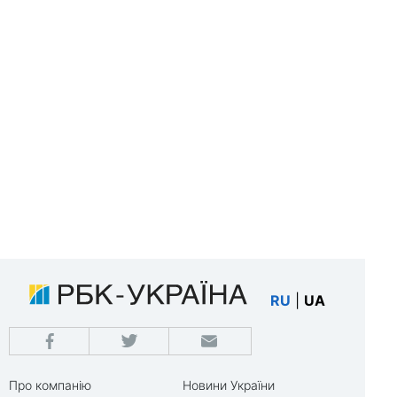
RU
|
UA
Про компанію
Новини України