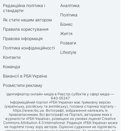
Редакційна політика і
Аналітика
стандарти
Політика
Як стати нашим автором
Бізнес
Правила користування
Життя
Правова інформація
Розваги
Політика конфіденційності
Lifestyle
Контакти
Команда
Вакансії в РБК-Україна
Розмістити рекламу
Ідентифікатор онлайн-медіа в Реєстрі суб’єктів у сфері медіа —
R40-05347
Інформаційний портал «РБК-Україна» має тримовну версію
(українську, російську та англійську), головна сторінка порталу -
https://www.rbc.ua
. Фотографії, зображення належать їх
правовласникам. Всі фотографії на Порталі, авторами яких є
журналісти «РБК-Україна», розміщені на умовах ліцензії Creative
Commons Attribution 4.0 International. Редакція «РБК-Україна» може
не поділяти точку зору авторів. Оціночні судження не підлягають
спростуванню та доведенню їх правдивості. За достовірність та