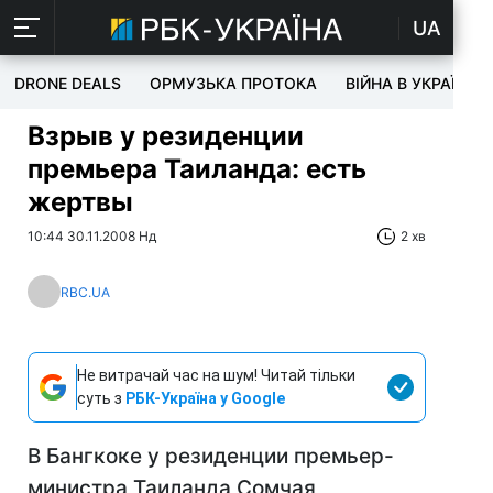
UA
DRONE DEALS
ОРМУЗЬКА ПРОТОКА
ВІЙНА В УКРАЇНІ
Взрыв у резиденции
премьера Таиланда: есть
жертвы
10:44 30.11.2008 Нд
2 хв
RBC.UA
Не витрачай час на шум! Читай тільки
суть з
РБК-Україна у Google
В Бангкоке у резиденции премьер-
министра Таиланда Сомчая