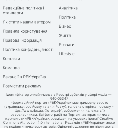
Редакційна політика і
Аналітика
стандарти
Політика
Як стати нашим автором
Бізнес
Правила користування
Життя
Правова інформація
Розваги
Політика конфіденційності
Lifestyle
Контакти
Команда
Вакансії в РБК-Україна
Розмістити рекламу
Ідентифікатор онлайн-медіа в Реєстрі суб’єктів у сфері медіа —
R40-05347
Інформаційний портал «РБК-Україна» має тримовну версію
(українську, російську та англійську), головна сторінка порталу -
https://www.rbc.ua
. Фотографії, зображення належать їх
правовласникам. Всі фотографії на Порталі, авторами яких є
журналісти «РБК-Україна», розміщені на умовах ліцензії Creative
Commons Attribution 4.0 International. Редакція «РБК-Україна» може
не поділяти точку зору авторів. Оціночні судження не підлягають