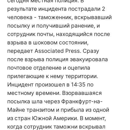
сегодня местная полиция. В
результате инцидента пострадали 2
человека - таможенник, вскрывавший
посылку и получивший ранение, и
сотрудник почты, находящийся после
взрыва в шоковом состоянии,
передает Associated Press. Сразу
после взрыва полиция эвакуировала
почтовое отделение и оцепила
прилегающие к нему территории.
Инцидент произошел в 14:35 по
местному времени. Взорвавшаяся
посылка шла через Франкфурт-на-
Майне транзитом и прибыла из одной
из стран Южной Америки. В момент,
когда сотрудник таможни вскрывал