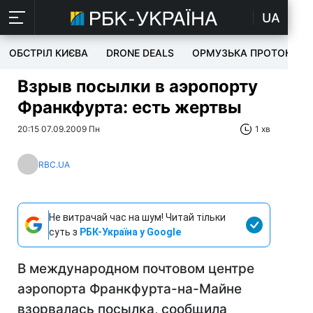
UA
ОБСТРІЛ КИЄВА
DRONE DEALS
ОРМУЗЬКА ПРОТОКА
Взрыв посылки в аэропорту
Франкфурта: есть жертвы
20:15 07.09.2009 Пн
1 хв
RBC.UA
Не витрачай час на шум! Читай тільки
суть з
РБК-Україна у Google
В международном почтовом центре
аэропорта Франкфурта-на-Майне
взорвалась посылка, сообщила