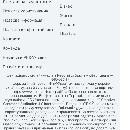
Як стати нашим автором
Бізнес
Правила користування
Життя
Правова інформація
Розваги
Політика конфіденційності
Lifestyle
Контакти
Команда
Вакансії в РБК-Україна
Розмістити рекламу
Ідентифікатор онлайн-медіа в Реєстрі суб’єктів у сфері медіа —
R40-05347
Інформаційний портал «РБК-Україна» має тримовну версію
(українську, російську та англійську), головна сторінка порталу -
https://www.rbc.ua
. Фотографії, зображення належать їх
правовласникам. Всі фотографії на Порталі, авторами яких є
журналісти «РБК-Україна», розміщені на умовах ліцензії Creative
Commons Attribution 4.0 International. Редакція «РБК-Україна» може
не поділяти точку зору авторів. Оціночні судження не підлягають
спростуванню та доведенню їх правдивості. За достовірність та
зміст реклами відповідальність несе рекламодавець. Матеріали,
позначені плашкою: «Прес-релізи», «Спецпроект», «Партнерський
матеріал», «Promo», «Благодійність», «Резонанс» розміщуються на
правах реклами і призначені, як правило, для осіб, які досягли 21-