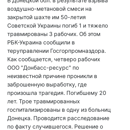
В Донецкой обл. в результате взрыва
воздушно-метановой смеси на
закрытой шахте им 50-летия
Советской Украины погиб 1 и тяжело
травмированы 3 рабочих. Об этом
РБК-Украина сообщили в
теруправлении Госгорпромназдора.
Как сообщается, четверо рабочих
ООО "Донбасс-ресурс" по
неизвестной причине проникли в
заброшенную выработку, где
произошла трагедия. Погибшему 20
лет. Трое травмированных
госпитализированы в одну из больниц
Донецка. Проводится расследование
по факту случившегося. Решение о