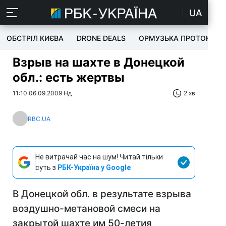
UA
ОБСТРІЛ КИЄВА
DRONE DEALS
ОРМУЗЬКА ПРОТОКА
Взрыв на шахте в Донецкой
обл.: есть жертвы
11:10 06.09.2009 Нд
2 хв
RBC.UA
Не витрачай час на шум! Читай тільки
суть з
РБК-Україна у Google
В Донецкой обл. в результате взрыва
воздушно-метановой смеси на
закрытой шахте им 50-летия