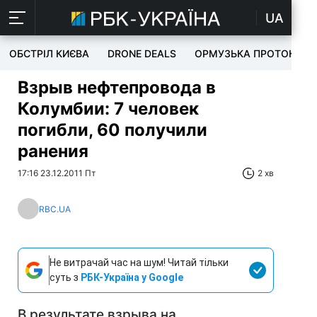
UA
ОБСТРІЛ КИЄВА
DRONE DEALS
ОРМУЗЬКА ПРОТОКА
Взрыв нефтепровода в
Колумбии: 7 человек
погибли, 60 получили
ранения
17:16 23.12.2011 Пт
2 хв
RBC.UA
Не витрачай час на шум! Читай тільки
суть з
РБК-Україна у Google
В результате взрыва на