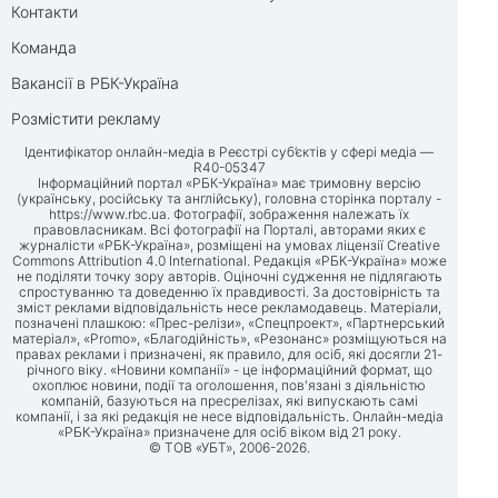
Контакти
Команда
Вакансії в РБК-Україна
Розмістити рекламу
Ідентифікатор онлайн-медіа в Реєстрі суб’єктів у сфері медіа —
R40-05347
Інформаційний портал «РБК-Україна» має тримовну версію
(українську, російську та англійську), головна сторінка порталу -
https://www.rbc.ua
. Фотографії, зображення належать їх
правовласникам. Всі фотографії на Порталі, авторами яких є
журналісти «РБК-Україна», розміщені на умовах ліцензії Creative
Commons Attribution 4.0 International. Редакція «РБК-Україна» може
не поділяти точку зору авторів. Оціночні судження не підлягають
спростуванню та доведенню їх правдивості. За достовірність та
зміст реклами відповідальність несе рекламодавець. Матеріали,
позначені плашкою: «Прес-релізи», «Спецпроект», «Партнерський
матеріал», «Promo», «Благодійність», «Резонанс» розміщуються на
правах реклами і призначені, як правило, для осіб, які досягли 21-
річного віку. «Новини компанії» - це інформаційний формат, що
охоплює новини, події та оголошення, пов'язані з діяльністю
компаній, базуються на пресрелізах, які випускають самі
компанії, і за які редакція не несе відповідальність. Онлайн-медіа
«РБК-Україна» призначене для осіб віком від 21 року.
© ТОВ «УБТ», 2006-2026.