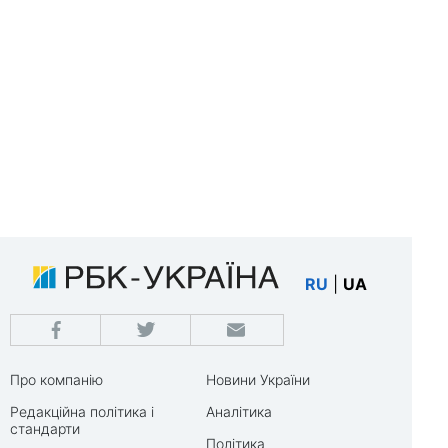
RU
|
UA
Про компанію
Новини України
Редакційна політика і
Аналітика
стандарти
Політика