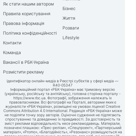
Як стати нашим автором
Бізнес
Правила користування
Життя
Правова інформація
Розваги
Політика конфіденційності
Lifestyle
Контакти
Команда
Вакансії в РБК-Україна
Розмістити рекламу
Ідентифікатор онлайн-медіа в Реєстрі суб’єктів у сфері медіа —
R40-05347
Інформаційний портал «РБК-Україна» має тримовну версію
(українську, російську та англійську), головна сторінка порталу -
https://www.rbc.ua
. Фотографії, зображення належать їх
правовласникам. Всі фотографії на Порталі, авторами яких є
журналісти «РБК-Україна», розміщені на умовах ліцензії Creative
Commons Attribution 4.0 International. Редакція «РБК-Україна» може
не поділяти точку зору авторів. Оціночні судження не підлягають
спростуванню та доведенню їх правдивості. За достовірність та
зміст реклами відповідальність несе рекламодавець. Матеріали,
позначені плашкою: «Прес-релізи», «Спецпроект», «Партнерський
матеріал», «Promo», «Благодійність», «Резонанс» розміщуються на