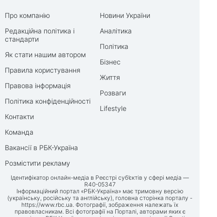
Про компанію
Новини України
Редакційна політика і
Аналітика
стандарти
Політика
Як стати нашим автором
Бізнес
Правила користування
Життя
Правова інформація
Розваги
Політика конфіденційності
Lifestyle
Контакти
Команда
Вакансії в РБК-Україна
Розмістити рекламу
Ідентифікатор онлайн-медіа в Реєстрі суб’єктів у сфері медіа —
R40-05347
Інформаційний портал «РБК-Україна» має тримовну версію
(українську, російську та англійську), головна сторінка порталу -
https://www.rbc.ua
. Фотографії, зображення належать їх
правовласникам. Всі фотографії на Порталі, авторами яких є