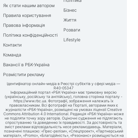
Політика
Як стати нашим автором
Бізнес
Правила користування
Життя
Правова інформація
Розваги
Політика конфіденційності
Lifestyle
Контакти
Команда
Вакансії в РБК-Україна
Розмістити рекламу
Ідентифікатор онлайн-медіа в Реєстрі суб’єктів у сфері медіа —
R40-05347
Інформаційний портал «РБК-Україна» має тримовну версію
(українську, російську та англійську), головна сторінка порталу -
https://www.rbc.ua
. Фотографії, зображення належать їх
правовласникам. Всі фотографії на Порталі, авторами яких є
журналісти «РБК-Україна», розміщені на умовах ліцензії Creative
Commons Attribution 4.0 International. Редакція «РБК-Україна» може
не поділяти точку зору авторів. Оціночні судження не підлягають
спростуванню та доведенню їх правдивості. За достовірність та
зміст реклами відповідальність несе рекламодавець. Матеріали,
позначені плашкою: «Прес-релізи», «Спецпроект», «Партнерський
матеріал», «Promo», «Благодійність», «Резонанс» розміщуються на