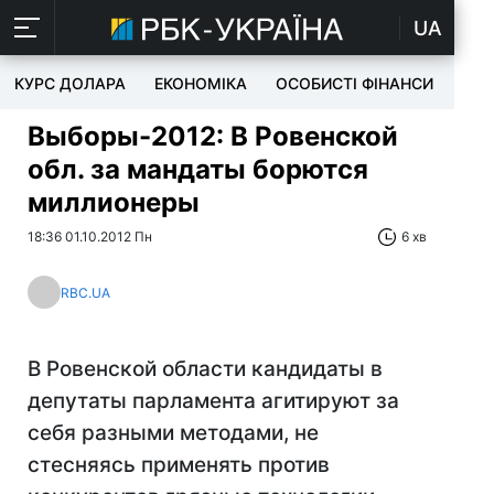
UA
КУРС ДОЛАРА
ЕКОНОМІКА
ОСОБИСТІ ФІНАНСИ
TEC
Выборы-2012: В Ровенской
обл. за мандаты борются
миллионеры
18:36 01.10.2012 Пн
6 хв
RBC.UA
В Ровенской области кандидаты в
депутаты парламента агитируют за
себя разными методами, не
стесняясь применять против