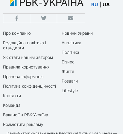
RU
|
UA
Про компанію
Новини України
Редакційна політика і
Аналітика
стандарти
Політика
Як стати нашим автором
Бізнес
Правила користування
Життя
Правова інформація
Розваги
Політика конфіденційності
Lifestyle
Контакти
Команда
Вакансії в РБК-Україна
Розмістити рекламу
Ідентифікатор онлайн-медіа в Реєстрі суб’єктів у сфері медіа —