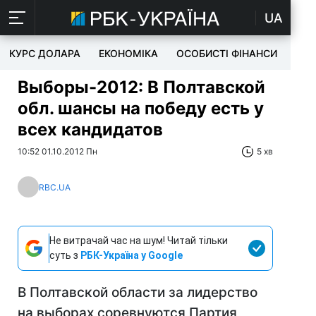
UA
КУРС ДОЛАРА
ЕКОНОМІКА
ОСОБИСТІ ФІНАНСИ
TEC
Выборы-2012: В Полтавской
обл. шансы на победу есть у
всех кандидатов
10:52 01.10.2012 Пн
5 хв
RBC.UA
Не витрачай час на шум! Читай тільки
суть з
РБК-Україна у Google
В Полтавской области за лидерство
на выборах соревнуются Партия