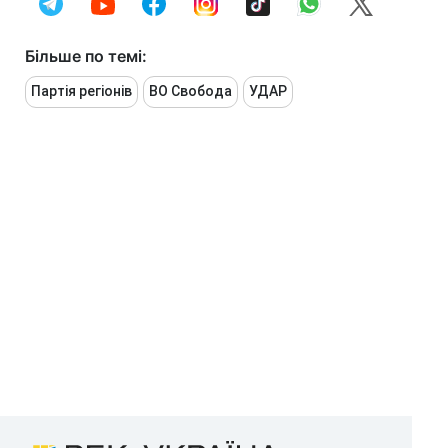
Більше по темі:
Партія регіонів
ВО Свобода
УДАР