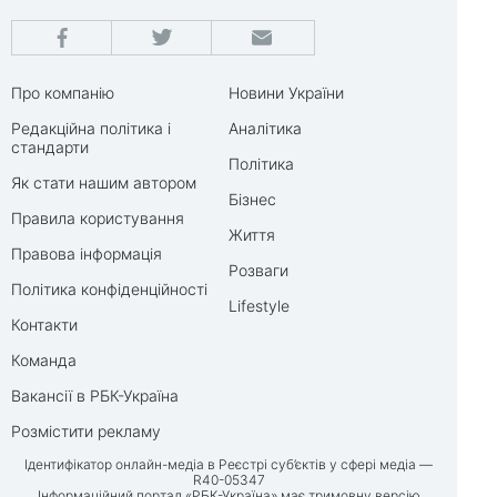
Про компанію
Новини України
Редакційна політика і
Аналітика
стандарти
Політика
Як стати нашим автором
Бізнес
Правила користування
Життя
Правова інформація
Розваги
Політика конфіденційності
Lifestyle
Контакти
Команда
Вакансії в РБК-Україна
Розмістити рекламу
Ідентифікатор онлайн-медіа в Реєстрі суб’єктів у сфері медіа —
R40-05347
Інформаційний портал «РБК-Україна» має тримовну версію