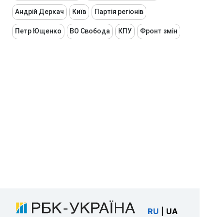
Андрій Деркач
Київ
Партія регіонів
Петр Ющенко
ВО Свобода
КПУ
Фронт змін
RU
|
UA