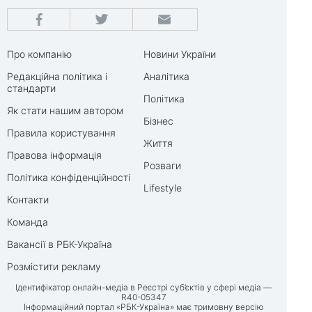
Про компанію
Новини України
Редакційна політика і
Аналітика
стандарти
Політика
Як стати нашим автором
Бізнес
Правила користування
Життя
Правова інформація
Розваги
Політика конфіденційності
Lifestyle
Контакти
Команда
Вакансії в РБК-Україна
Розмістити рекламу
Ідентифікатор онлайн-медіа в Реєстрі суб’єктів у сфері медіа —
R40-05347
Інформаційний портал «РБК-Україна» має тримовну версію