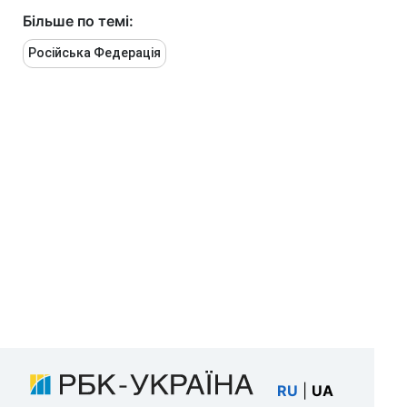
Більше по темі:
Російська Федерація
RU
|
UA