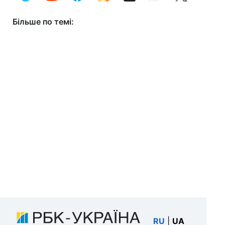
Більше по темі:
RU
|
UA