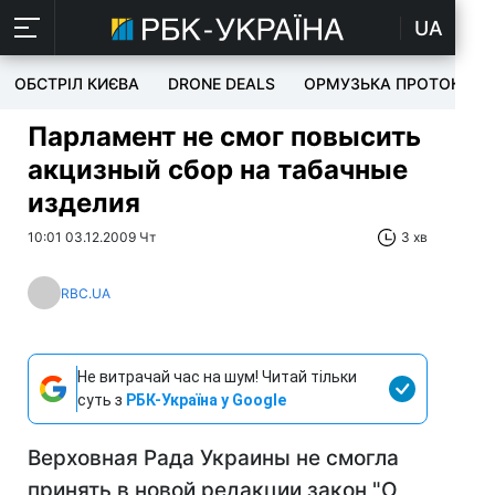
UA
ОБСТРІЛ КИЄВА
DRONE DEALS
ОРМУЗЬКА ПРОТОКА
Парламент не смог повысить
акцизный сбор на табачные
изделия
10:01 03.12.2009 Чт
3 хв
RBC.UA
Не витрачай час на шум! Читай тільки
суть з
РБК-Україна у Google
Верховная Рада Украины не смогла
принять в новой редакции закон "О