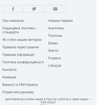
Про компанію
Новини України
Редакційна політика і
Аналітика
стандарти
Політика
Як стати нашим автором
Бізнес
Правила користування
Життя
Правова інформація
Розваги
Політика конфіденційності
Lifestyle
Контакти
Команда
Вакансії в РБК-Україна
Розмістити рекламу
Ідентифікатор онлайн-медіа в Реєстрі суб’єктів у сфері медіа —
R40-05347