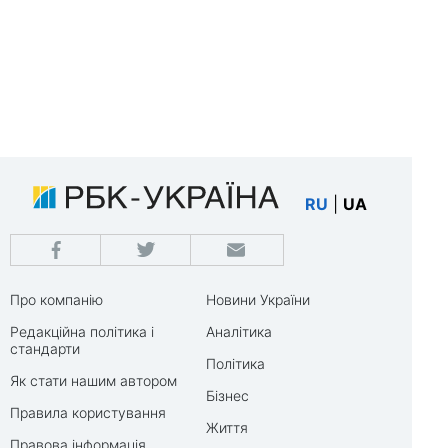
RU
|
UA
Про компанію
Новини України
Редакційна політика і
Аналітика
стандарти
Політика
Як стати нашим автором
Бізнес
Правила користування
Життя
Правова інформація