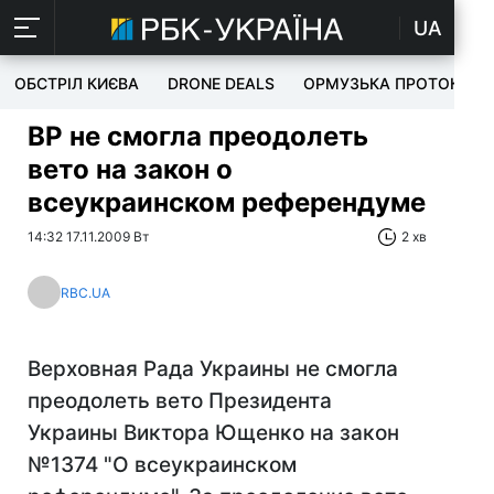
UA
ОБСТРІЛ КИЄВА
DRONE DEALS
ОРМУЗЬКА ПРОТОКА
ВР не смогла преодолеть
вето на закон о
всеукраинском референдуме
14:32 17.11.2009 Вт
2 хв
RBC.UA
Верховная Рада Украины не смогла
преодолеть вето Президента
Украины Виктора Ющенко на закон
№1374 "О всеукраинском