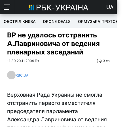
UA
ОБСТРІЛ КИЄВА
DRONE DEALS
ОРМУЗЬКА ПРОТОКА
ВР не удалось отстранить
А.Лавриновича от ведения
пленарных заседаний
11:30 20.11.2009 Пт
3 хв
RBC.UA
Верховная Рада Украины не смогла
отстранить первого заместителя
председателя парламента
Александра Лавриновича от ведения