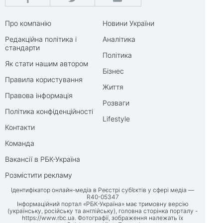
Про компанію
Новини України
Редакційна політика і
Аналітика
стандарти
Політика
Як стати нашим автором
Бізнес
Правила користування
Життя
Правова інформація
Розваги
Політика конфіденційності
Lifestyle
Контакти
Команда
Вакансії в РБК-Україна
Розмістити рекламу
Ідентифікатор онлайн-медіа в Реєстрі суб’єктів у сфері медіа —
R40-05347
Інформаційний портал «РБК-Україна» має тримовну версію
(українську, російську та англійську), головна сторінка порталу -
https://www.rbc.ua
. Фотографії, зображення належать їх