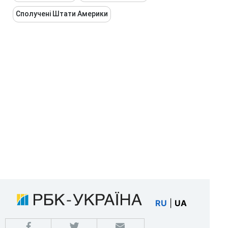
Сполучені Штати Америки
RU
|
UA