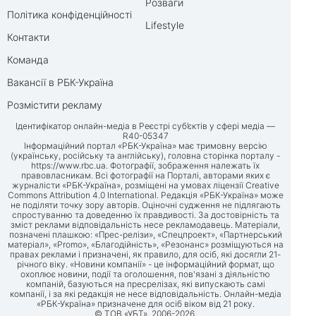
Розваги
Політика конфіденційності
Lifestyle
Контакти
Команда
Вакансії в РБК-Україна
Розмістити рекламу
Ідентифікатор онлайн-медіа в Реєстрі суб’єктів у сфері медіа —
R40-05347
Інформаційний портал «РБК-Україна» має тримовну версію
(українську, російську та англійську), головна сторінка порталу -
https://www.rbc.ua
. Фотографії, зображення належать їх
правовласникам. Всі фотографії на Порталі, авторами яких є
журналісти «РБК-Україна», розміщені на умовах ліцензії Creative
Commons Attribution 4.0 International. Редакція «РБК-Україна» може
не поділяти точку зору авторів. Оціночні судження не підлягають
спростуванню та доведенню їх правдивості. За достовірність та
зміст реклами відповідальність несе рекламодавець. Матеріали,
позначені плашкою: «Прес-релізи», «Спецпроект», «Партнерський
матеріал», «Promo», «Благодійність», «Резонанс» розміщуються на
правах реклами і призначені, як правило, для осіб, які досягли 21-
річного віку. «Новини компанії» - це інформаційний формат, що
охоплює новини, події та оголошення, пов'язані з діяльністю
компаній, базуються на пресрелізах, які випускають самі
компанії, і за які редакція не несе відповідальність. Онлайн-медіа
«РБК-Україна» призначене для осіб віком від 21 року.
© ТОВ «УБТ», 2006-2026.