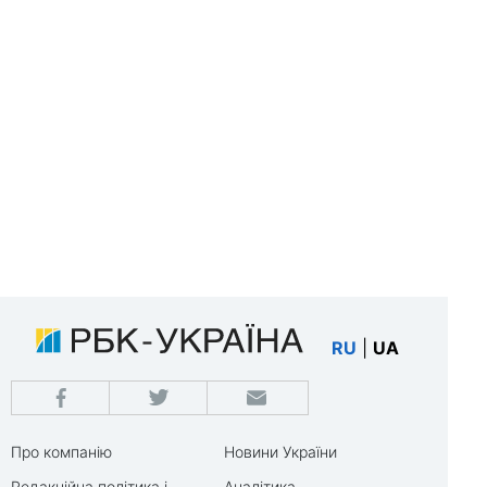
RU
|
UA
Про компанію
Новини України
Редакційна політика і
Аналітика