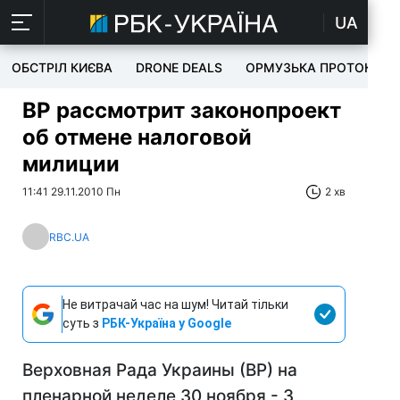
UA
ОБСТРІЛ КИЄВА
DRONE DEALS
ОРМУЗЬКА ПРОТОКА
ВР рассмотрит законопроект
об отмене налоговой
милиции
11:41 29.11.2010 Пн
2 хв
RBC.UA
Не витрачай час на шум! Читай тільки
суть з
РБК-Україна у Google
Верховная Рада Украины (ВР) на
пленарной неделе 30 ноября - 3