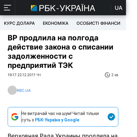
UA
КУРС ДОЛАРА
ЕКОНОМІКА
ОСОБИСТІ ФІНАНСИ
TEC
ВР продлила на полгода
действие закона о списании
задолженности с
предприятий ТЭК
19:17 22.12.2011 Чт
2 хв
RBC.UA
Не витрачай час на шум! Читай тільки
суть з
РБК-Україна у Google
Верховная Рада Украины продлила на