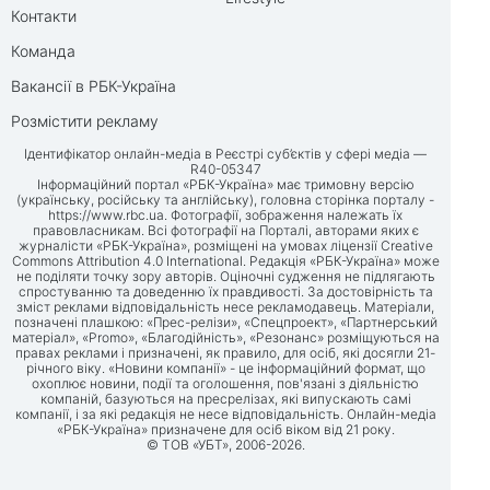
Контакти
Команда
Вакансії в РБК-Україна
Розмістити рекламу
Ідентифікатор онлайн-медіа в Реєстрі суб’єктів у сфері медіа —
R40-05347
Інформаційний портал «РБК-Україна» має тримовну версію
(українську, російську та англійську), головна сторінка порталу -
https://www.rbc.ua
. Фотографії, зображення належать їх
правовласникам. Всі фотографії на Порталі, авторами яких є
журналісти «РБК-Україна», розміщені на умовах ліцензії Creative
Commons Attribution 4.0 International. Редакція «РБК-Україна» може
не поділяти точку зору авторів. Оціночні судження не підлягають
спростуванню та доведенню їх правдивості. За достовірність та
зміст реклами відповідальність несе рекламодавець. Матеріали,
позначені плашкою: «Прес-релізи», «Спецпроект», «Партнерський
матеріал», «Promo», «Благодійність», «Резонанс» розміщуються на
правах реклами і призначені, як правило, для осіб, які досягли 21-
річного віку. «Новини компанії» - це інформаційний формат, що
охоплює новини, події та оголошення, пов'язані з діяльністю
компаній, базуються на пресрелізах, які випускають самі
компанії, і за які редакція не несе відповідальність. Онлайн-медіа
«РБК-Україна» призначене для осіб віком від 21 року.
© ТОВ «УБТ», 2006-2026.