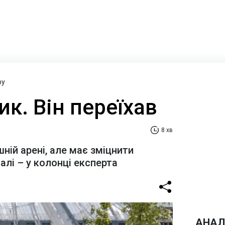
ру
ик. Він переїхав
8 хв
шній арені, але має зміцнити
алі – у колонці експерта
АНАЛ