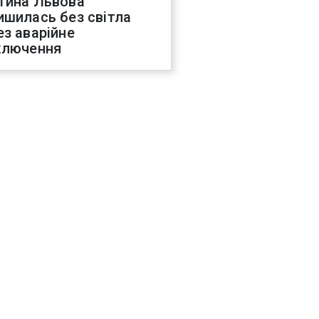
тина Львова
ишилась без світла
ез аварійне
ключення