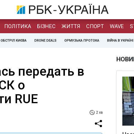
ПОЛІТИКА
БІЗНЕС
ЖИТТЯ
СПОРТ
WAVE
S
ОБСТРІЛ КИЄВА
DRONE DEALS
ОРМУЗЬКА ПРОТОКА
ВІЙНА В УКРАЇНІ
НОВИ
сь передать в
СК о
ти RUE
2 хв