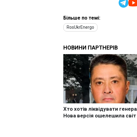
Більше по темі:
RosUkrEnergo