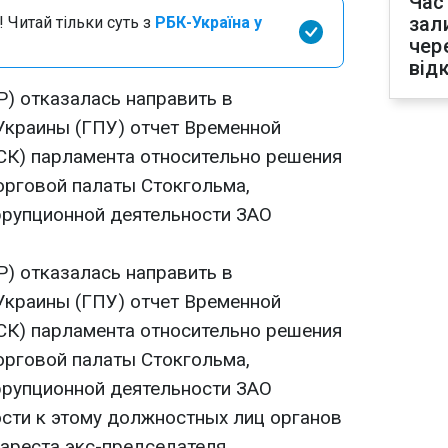
Час
зал
 Читай тільки суть з
РБК-Україна у
чер
від
Р) отказалась направить в
Украины (ГПУ) отчет Временной
СК) парламента относительно решения
орговой палаты Стокгольма,
ррупционной деятельности ЗАО
Р) отказалась направить в
Украины (ГПУ) отчет Временной
СК) парламента относительно решения
орговой палаты Стокгольма,
ррупционной деятельности ЗАО
ости к этому должностных лиц органов
 ареста экс-председателя