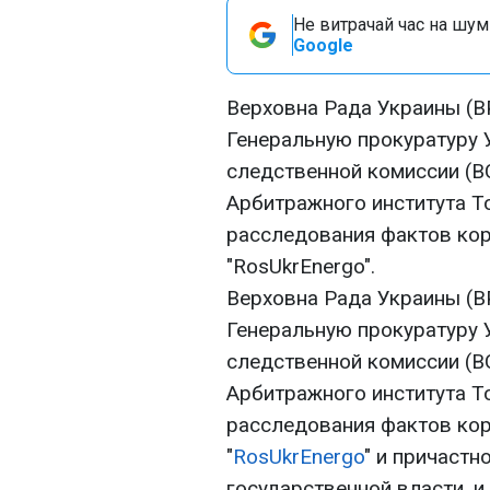
Не витрачай час на шум!
Google
Верховна Рада Украины (В
Генеральную прокуратуру 
следственной комиссии (В
Арбитражного института Т
расследования фактов ко
"RosUkrEnergo".
Верховна Рада Украины (В
Генеральную прокуратуру 
следственной комиссии (В
Арбитражного института Т
расследования фактов ко
"
RosUkrEnergo
" и причастн
государственной власти, и