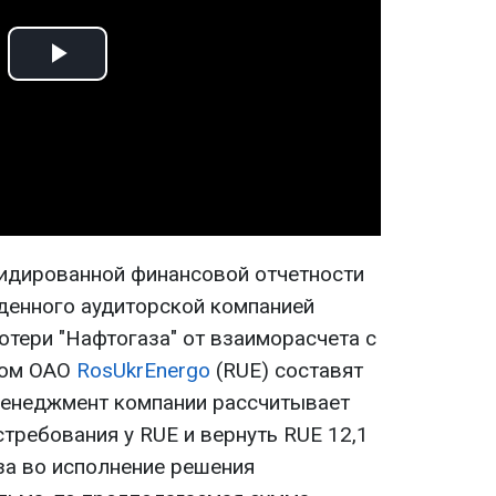
Play
Video
лидированной финансовой отчетности
еденного аудиторской компанией
потери "Нафтогаза" от взаиморасчета с
ром ОАО
RosUkrEnergo
(RUE) составят
 менеджмент компании рассчитывает
требования у RUE и вернуть RUE 12,1
за во исполнение решения