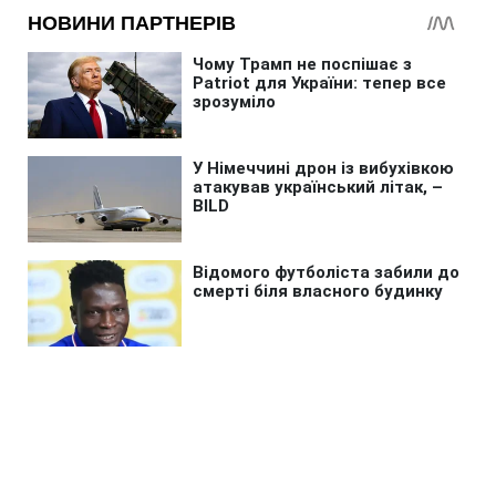
Головна
»
Аналітика
»
Статті
Количество жертв эпидемии