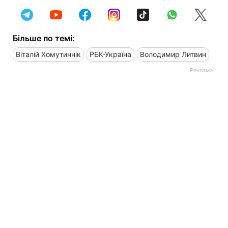
Більше по темі:
Віталій Хомутиннік
РБК-Україна
Володимир Литвин