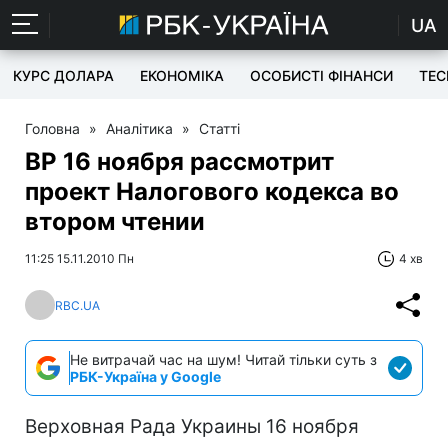
UA
КУРС ДОЛАРА
ЕКОНОМІКА
ОСОБИСТІ ФІНАНСИ
TEC
Головна
»
Аналітика
»
Статті
ВР 16 ноября рассмотрит
проект Налогового кодекса во
втором чтении
11:25 15.11.2010 Пн
4 хв
RBC.UA
Не витрачай час на шум! Читай тільки суть з
РБК-Україна у Google
Верховная Рада Украины 16 ноября